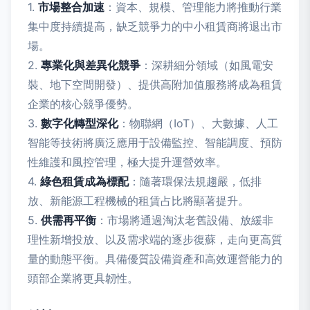
1.
市場整合加速
：資本、規模、管理能力將推動行業
集中度持續提高，缺乏競爭力的中小租賃商將退出市
場。
2.
專業化與差異化競爭
：深耕細分領域（如風電安
裝、地下空間開發）、提供高附加值服務將成為租賃
企業的核心競爭優勢。
3.
數字化轉型深化
：物聯網（IoT）、大數據、人工
智能等技術將廣泛應用于設備監控、智能調度、預防
性維護和風控管理，極大提升運營效率。
4.
綠色租賃成為標配
：隨著環保法規趨嚴，低排
放、新能源工程機械的租賃占比將顯著提升。
5.
供需再平衡
：市場將通過淘汰老舊設備、放緩非
理性新增投放、以及需求端的逐步復蘇，走向更高質
量的動態平衡。具備優質設備資產和高效運營能力的
頭部企業將更具韌性。