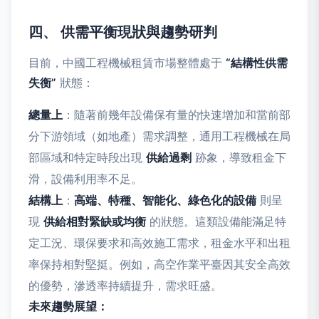
四、 供需平衡現狀與趨勢研判
目前，中國工程機械租賃市場整體處于
“結構性供需
失衡”
狀態：
總量上
：隨著前幾年設備保有量的快速增加和當前部
分下游領域（如地產）需求調整，通用工程機械在局
部區域和特定時段出現
供給過剩
跡象，導致租金下
滑，設備利用率不足。
結構上
：
高端、特種、智能化、綠色化的設備
則呈
現
供給相對緊缺或均衡
的狀態。這類設備能滿足特
定工況、環保要求和高效施工需求，租金水平和出租
率保持相對堅挺。例如，高空作業平臺因其安全高效
的優勢，滲透率持續提升，需求旺盛。
未來趨勢展望：