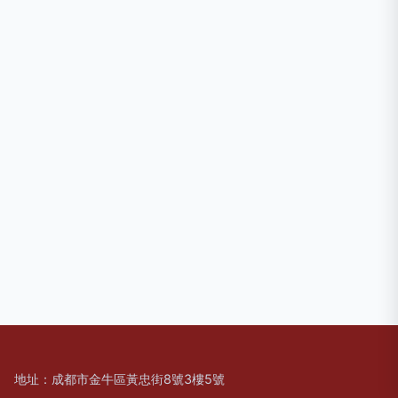
地址：成都市金牛區黃忠街8號3樓5號