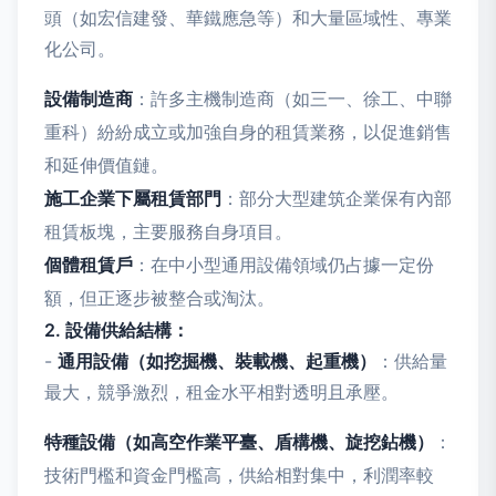
頭（如宏信建發、華鐵應急等）和大量區域性、專業
化公司。
設備制造商
：許多主機制造商（如三一、徐工、中聯
重科）紛紛成立或加強自身的租賃業務，以促進銷售
和延伸價值鏈。
施工企業下屬租賃部門
：部分大型建筑企業保有內部
租賃板塊，主要服務自身項目。
個體租賃戶
：在中小型通用設備領域仍占據一定份
額，但正逐步被整合或淘汰。
2. 設備供給結構：
-
通用設備（如挖掘機、裝載機、起重機）
：供給量
最大，競爭激烈，租金水平相對透明且承壓。
特種設備（如高空作業平臺、盾構機、旋挖鉆機）
：
技術門檻和資金門檻高，供給相對集中，利潤率較