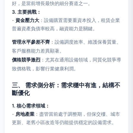
好，是當前增長最快的細分賽道之一。
3. 主要挑戰：
-
資金壓力大
：設備購置需要重資本投入，租賃企業
普遍資產負債率較高，融資能力是關鍵。
管理水平參差不齊
：設備調度效率、維護保養質量、
客戶服務能力差異顯著。
價格競爭激烈
：尤其在通用設備領域，同質化競爭導
致價格戰，影響行業健康利潤。
三、 需求側分析：需求穩中有進，結構不
斷優化
1. 核心需求領域：
-
房地產業
：盡管當前處于調整期，但保交樓、城市
更新、老舊小區改造等仍能提供穩定的設備需求。